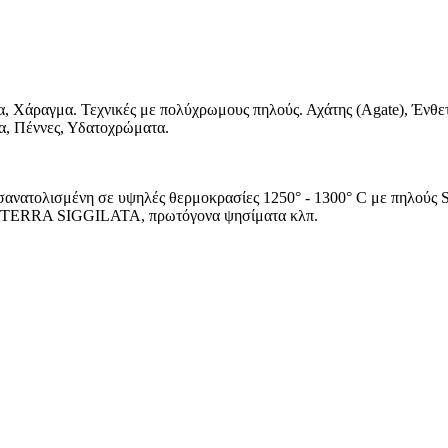
α, Χάραγμα. Τεχνικές με πολύχρωμους πηλούς. Αχάτης (Agate), Ένθετ
ια, Πέννες, Υδατοχρώματα.
α προσανατολισμένη σε υψηλές θερμοκρασίες 1250° - 1300° C με π
, TERRA SIGGILATA, πρωτόγονα ψησίματα κλπ.