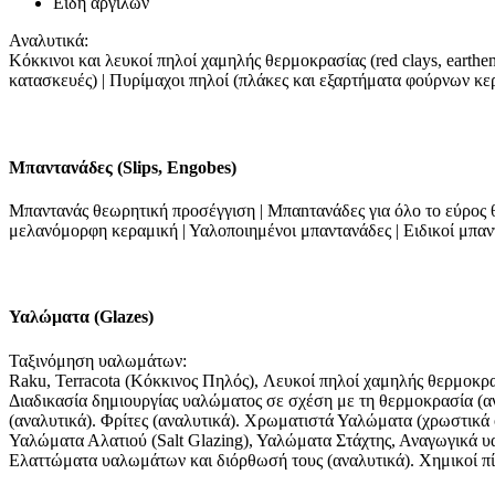
Είδη αργίλων
Αναλυτικά:
Κόκκινοι και λευκοί πηλοί χαμηλής θερμοκρασίας (red clays, earthenwar
κατασκευές) | Πυρίμαχοι πηλοί (πλάκες και εξαρτήματα φούρνων κερα
Μπαντανάδες (Slips, Engobes)
Μπαντανάς θεωρητική προσέγγιση | Μπαnτανάδες για όλο το εύρος θ
μελανόμορφη κεραμική | Υαλοποιημένοι μπαντανάδες | Ειδικοί μπαντα
Υαλώματα (Glazes)
Ταξινόμηση υαλωμάτων:
Raku, Terracota (Κόκκινος Πηλός), Λευκοί πηλοί χαμηλής θερμοκρα
Διαδικασία δημιουργίας υαλώματος σε σχέση με τη θερμοκρασία (α
(αναλυτικά). Φρίτες (αναλυτικά). Χρωματιστά Υαλώματα (χρωστικά 
Υαλώματα Αλατιού (Salt Glazing), Υαλώματα Στάχτης, Αναγωγικά 
Ελαττώματα υαλωμάτων και διόρθωσή τους (αναλυτικά). Χημικοί πίν