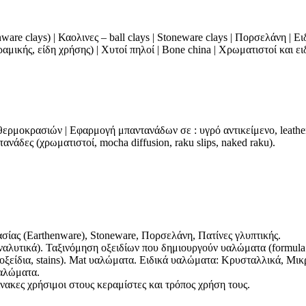
e clays) | Καολινες – ball clays | Stoneware clays | Πορσελάνη | Ειδικ
μικής, είδη χρήσης) | Χυτοί πηλοί | Bone china | Χρωματιστοί και ει
ερμοκρασιών | Εφαρμογή μπαντανάδων σε : υγρό αντικείμενο, leather
νάδες (χρωματιστοί, mocha diffusion, raku slips, naked raku).
σίας (Earthenware), Stoneware, Πορσελάνη, Πατίνες γλυπτικής.
ναλυτικά). Ταξινόμηση οξειδίων που δημιουργούν υαλώματα (formula
οξείδια, stains). Mat υαλώματα. Ειδικά υαλώματα: Κρυσταλλικά, Μι
υαλώματα.
ακες χρήσιμοι στους κεραμίστες και τρόπος χρήση τους.