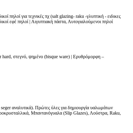
οί πηλοί για τεχνικές πχ (salt glazing- raku -γλυπτική - ειδικες
δικοί εφέ πηλοί | Αιγυπτιακή πάστα, Αυτογιαλούμενοι πηλοί
 hard, στεγνό, ψημένο (bisque ware) | Ερυθρόμορφη –
 seger αναλυτικά). Πρώτες ύλες για δημιουργία υαλωμάτων
κροκρυσταλλικά, Μπαντανόγυαλα (Slip Glazes), Λούστρα, Raku,