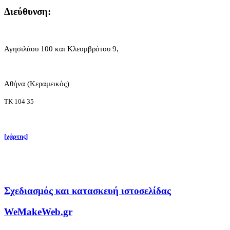
Διεύθυνση:
Αγησιλάου 100 και Κλεομβρότου 9,
Αθήνα (Κεραμεικός)
ΤΚ 104 35
[χάρτης]
Σχεδιασμός και κατασκευή ιστοσελίδας
WeMakeWeb.gr